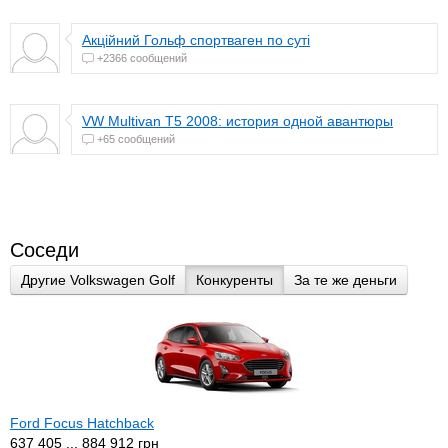
Акційний Гольф спортваген по суті
+2366 сообщений
VW Multivan T5 2008: история одной авантюры
+65 сообщений
Соседи
Другие Volkswagen Golf
Конкуренты
За те же деньги
Ford Focus Hatchback
637 405 ... 884 912 грн