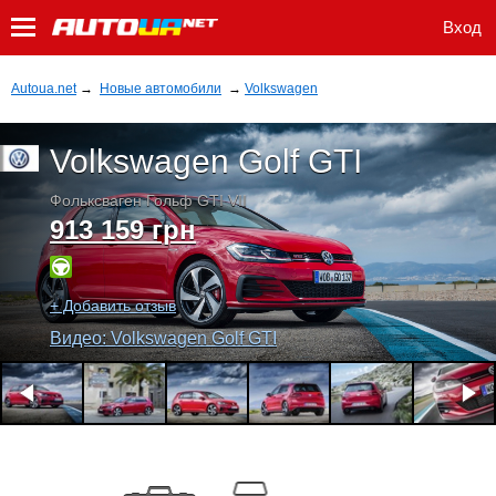
Вход
Autoua.net
→
Новые автомобили
→
Volkswagen
Volkswagen Golf GTI
Фольксваген Гольф GTI VII
913 159 грн
+ Добавить отзыв
Видео: Volkswagen Golf GTI