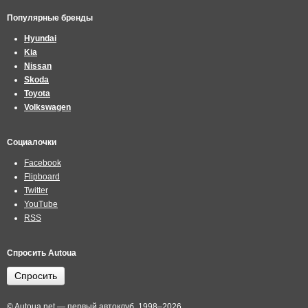
Популярные бренды
Hyundai
Kia
Nissan
Skoda
Toyota
Volkswagen
Социалочки
Facebook
Flipboard
Twitter
YouTube
RSS
Спросить Autoua
Спросить
© Autoua.net — первый автоклуб, 1998–2026.