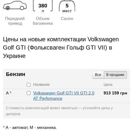
380
5
л
мест
Передний
Объем
Салон
привод
багажника
Цены на новые комплектации Volkswagen
Golf GTI (Фольксваген Гольф GTI VII) в
Украине
Бензин
Все
В продаже
Название
Цена
А
*
Volkswagen Golf GTI VII GTI 2.0
913 159 грн
AT Perfomance
Стоимость комплектаций может меняться — уточняйте цены у
дилеров
*
А - автомат, М - механика.