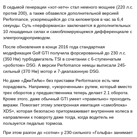
В седьмой генерации «хот-хетч» стал немного мощнее (220 л.с.
против 200), а также обзавелся дополнительной версией
Performance, ускоряющейся до ста километров в час за 6,4
секунды. Суть «перформанса» заключается в дополнительных
10 лошадиных силах и самоблокирующемся дифференциале с
электрогидроприводом.
После обновления в конце 2016 года стандартная
модификация Golf GTI получила форсированный до 230 л.с.
(350 Нм) турбодвигатель TSI в сочетании с 6-ступенчатым
«роботом» DSG. А версии Perfomance немцы выписали 245-
сильный (370 Нм) мотор и 7-диапазонную DSG.
Но даже «ДжиТиАю» без приставки Performance есть чем
порадовать. Например, «укороченным» рулем, который вместо
трех оборотов у предшественника теперь делает 2.1 оборота.
Кроме этого, даже обычный GTI умеет «правильно» проходить
виражи. Помогает этому электронная имитация «самоблока»
XDS+, которая безопасно притормаживает внутренние колеса в
направлении к повороту даже тогда, когда водитель не
пользуется педалью тормоза.
При этом разгон до «сотни» у 230-сильного «Гольфа» занимает