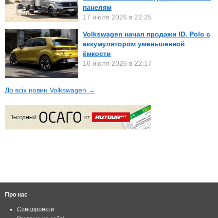
панелям
17 июля 2026 в 22:25
Volkswagen начал продажи ID. Polo с
аккумулятором уменьшенной
ёмкости
16 июля 2026 в 22:17
До всіх новин Volkswagen →
Про нас
Спецпроекти