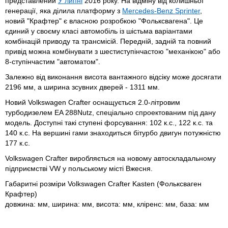
представлений
У липні
2016 року. На відміну від колишньої
генерації, яка ділила платформу з
Mercedes-Benz Sprinter
,
новий "Крафтер" є власною розробкою "Фольксвагена". Це
єдиний у своєму класі автомобіль із шістьма варіантами
комбінацій приводу та трансмісій. Передній, задній та повний
привід можна комбінувати з шестиступінчастою "механікою" або
8-ступінчастим "автоматом".
Залежно від виконання висота вантажного відсіку може досягати
2196 мм, а ширина зсувних дверей - 1311 мм.
Новий Volkswagen Crafter оснащується 2.0-літровим
турбодизелем EA 288Nutz, спеціально спроектованим під дану
модель. Доступні такі ступені форсування: 102 к.с., 122 к.с. та
140 к.с. На вершині гами знаходиться бітурбо двигун потужністю
177 к.с.
Volkswagen Crafter виробляється на новому автоскладальному
підприємстві VW у польському місті Вжесня.
Габаритні розміри Volkswagen Crafter Kasten (Фольксваген
Крафтер)
довжина: мм, ширина: мм, висота: мм, кліренс: мм, база: мм