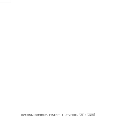
Помітили помилку? Виділіть і натисніть
Ctrl
+
Enter