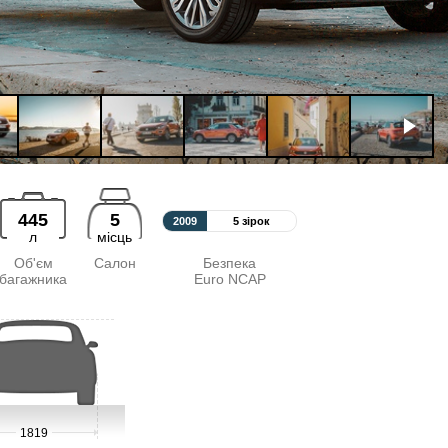
445
5
2009
5 зірок
л
місць
Об'єм
Салон
Безпека
багажника
Euro NCAP
1819