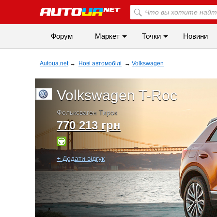
Форум
Маркет
Точки
Новини
Autoua.net
→
Нові автомобілі
→
Volkswagen
Volkswagen T-Roc
Фольксваген Тирок
770 213 грн
+ Додати відгук