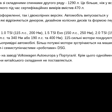
а зі складеними спинками другого ряду - 1290 л. Це більше, ніж у вс
ого під час сертифікаційних вимірів вмістив 470 л.
формленні, так і двоколірних версіях. Автомобіль випускається у
, які відрізняються декором, дизайном колісних дисків та формою пе
1.0 TSI (115 л.с., 200 Нм), 1.5 TSI Evo (150 л.с., 250 Нм), 2.0 TSI (1
50 л.с. та 340 Нм або 190 л.с. та 400 Нм). 115-сильні мотори поєднуют
опривідні автомобілі. Більш потужні мотори зустрічаються на маши
и-і семиступінчастими «роботами» DSG.
на заводі Volkswagen Autoeuropa у Португалії. Крім цього однойме
ини китайського складання не поставляється.