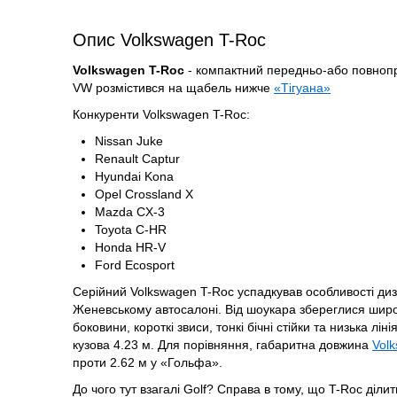
Опис Volkswagen T-Roc
Volkswagen T-Roc
- компактний передньо-або повноп
VW розмістився на щабель нижче
«Тігуана»
Конкуренти Volkswagen T-Roc:
Nissan Juke
Renault Captur
Hyundai Kona
Opel Crossland X
Mazda CX-3
Toyota C-HR
Honda HR-V
Ford Ecosport
Серійний Volkswagen T-Roc успадкував особливості диз
Женевському автосалоні. Від шоукара збереглися широкі 
боковини, короткі звиси, тонкі бічні стійки та низька 
кузова 4.23 м. Для порівняння, габаритна довжина
Volk
проти 2.62 м у «Гольфа».
До чого тут взагалі Golf? Справа в тому, що T-Roc д