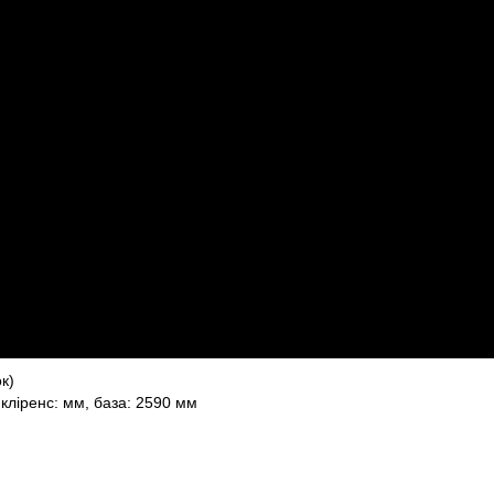
к)
кліренс: мм, база: 2590 мм