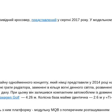
ривідний кросовер,
представлений
у серпні 2017 року. У модельном
айну однойменного концепту, який німці представили у 2014 році н
грати радіатора, замкнені в кільця вогні денного світла, розвинені
лінія даху. При цьому він залишився компактним автомобілем із довжи
swagen Golf
— 4.26 м. Колісна база майже ідентична — 2.6 м у «Ті
ілить з ним платформу - модульну MQB з поперечним розташуванням