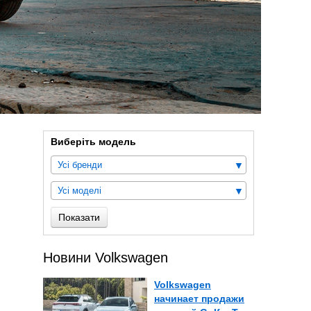
Виберіть модель
Усі бренди
Усі моделі
Показати
Новини Volkswagen
Volkswagen
начинает продажи