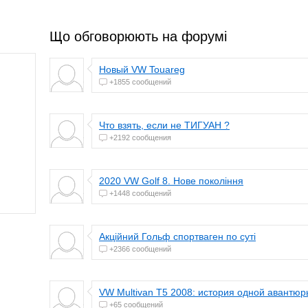
Що обговорюють на форумі
Новый VW Touareg
+1855 сообщений
Что взять, если не ТИГУАН ?
+2192 сообщения
2020 VW Golf 8. Нове покоління
+1448 сообщений
Акційний Гольф спортваген по суті
+2366 сообщений
VW Multivan T5 2008: история одной авантюр
+65 сообщений