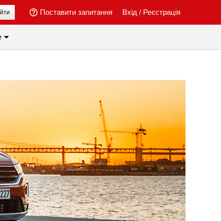
Поставити запитання
Вхід
/
Реєстрація
йти
е