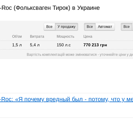
T-Roc (Фольксваген Тирок) в Украине
Все
У продажу
Все
Автомат
Все
Об'єм
Витрата
Мощность
Цена
1,5 л
5,4 л
150 л.с
770 213 грн
Вартість комплектацій може змінюватися - уточнюйте ціни у д
-Roc: «Я почему вредный был - потому, что у м