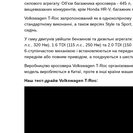
силового агрегату. Об'єм багажника кросовера - 445 л, 
вищевказаних конкурентів, крім Honda HR-V, багажник як
Volkswagen T-Roc запропонований як в одноколірному о
стандартному виконанні, а також версіях Style та Sport
сидінь.
У гаму двигунів увійшли бензинові та дизельні агрегати: 
л.с., 320 Нм), 1.6 TDI (115 л.с., 250 Нм) та 2.0 TDI (1
6-ступінчастою механікою і встановлюються на переднь
переднім або повним приводом, а поєднуються з шест
Виробництво кросовера Volkswagen T-Roc організоване 
модель виробляється в Китаї, проте в інші країни маш
Наш тест-драйв Volkswagen T-Roc: