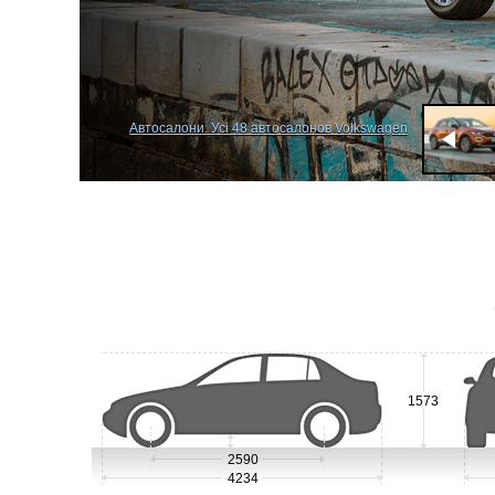
Автосалони. Усі 48 автосалонов Volkswagen
1573
2590
4234