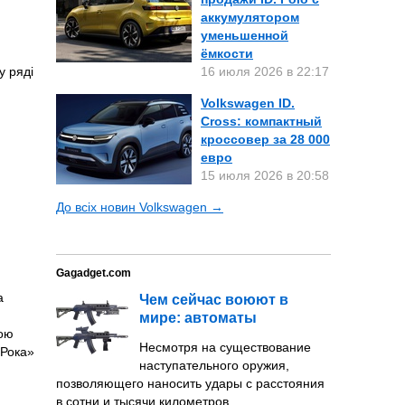
аккумулятором
уменьшенной
ёмкости
16 июля 2026 в 22:17
у ряді
Volkswagen ID.
Cross: компактный
кроссовер за 28 000
евро
15 июля 2026 в 20:58
До всіх новин Volkswagen →
Gagadget.com
а
Чем сейчас воюют в
мире: автоматы
ною
Несмотря на существование
-Рока»
наступательного оружия,
позволяющего наносить удары с расстояния
в сотни и тысячи километров,