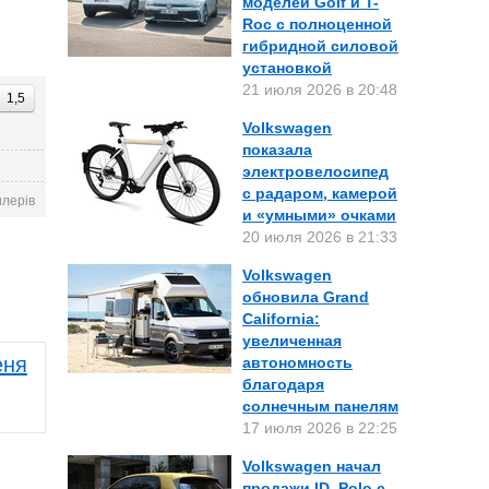
моделей Golf и T-
Roc с полноценной
гибридной силовой
установкой
21 июля 2026 в 20:48
1,5
Volkswagen
показала
электровелосипед
с радаром, камерой
илерів
и «умными» очками
20 июля 2026 в 21:33
Volkswagen
обновила Grand
California:
увеличенная
еня
автономность
благодаря
солнечным панелям
17 июля 2026 в 22:25
Volkswagen начал
продажи ID. Polo с