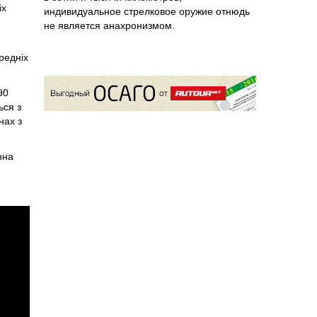
іх
индивидуальное стрелковое оружие отнюдь
не является анахронизмом.
редніх
90
ься з
нах з
нна